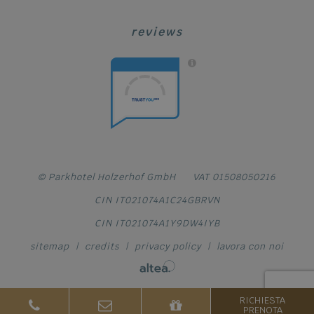
reviews
© Parkhotel Holzerhof GmbH
VAT 01508050216
CIN IT021074A1C24GBRVN
CIN IT021074A1Y9DW4IYB
sitemap
|
credits
|
privacy policy
|
lavora con noi
RICHIESTA
PRENOTA