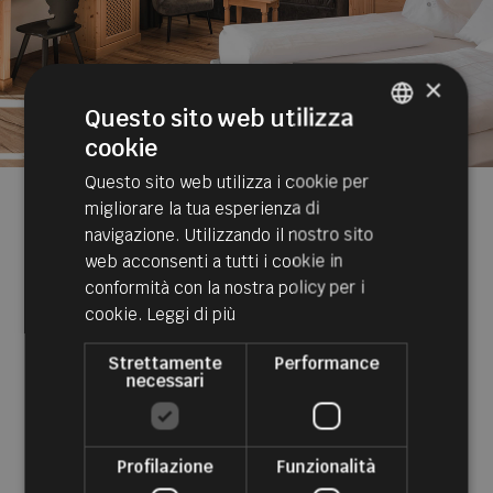
×
Questo sito web utilizza
cookie
ITALIAN
Questo sito web utilizza i cookie per
GERMAN
2
migliorare la tua esperienza di
Junior Suite
|
ca.35m
ENGLISH
navigazione. Utilizzando il nostro sito
web acconsenti a tutti i cookie in
conformità con la nostra policy per i
La Junior Suite è l’alloggio ideale per chi ama le
cookie.
Leggi di più
vacanze attive, estive o invernali. Infatti la zona
di Maranza offre diverse attività per ogni
Strettamente
Performance
stagione.
necessari
Dettagli
Profilazione
Funzionalità