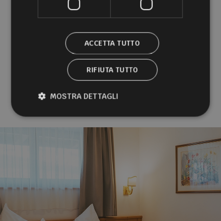
PRENOTA
ACCETTA TUTTO
RICHIEDI
RIFIUTA TUTTO
Condizioni e Servizi inclusi
MOSTRA DETTAGLI