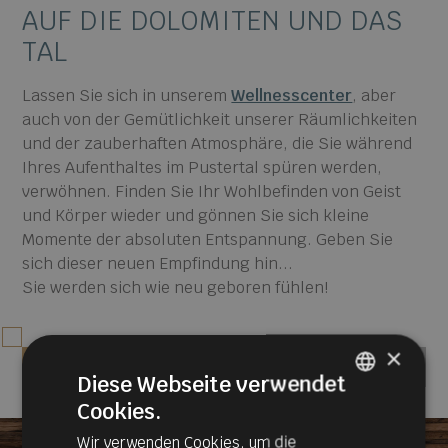
AUF DIE DOLOMITEN UND DAS
TAL
Lassen Sie sich in unserem
Wellnesscenter
, aber
auch von der Gemütlichkeit unserer Räumlichkeiten
und der zauberhaften Atmosphäre, die Sie während
Ihres Aufenthaltes im Pustertal spüren werden,
verwöhnen. Finden Sie Ihr Wohlbefinden von Geist
und Körper wieder und gönnen Sie sich kleine
Momente der absoluten Entspannung. Geben Sie
sich dieser neuen Empfindung hin...
Sie werden sich wie neu geboren fühlen!
×
entdecke den Wellnessbereich
Diese Webseite verwendet
Cookies.
ITALIAN
Wir verwenden Cookies, um die
GERMAN